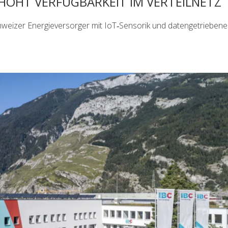
HÖHT VERFÜGBARKEIT IM VERTEILNETZ
hweizer Energieversorger mit IoT‑Sensorik und datengetriebene