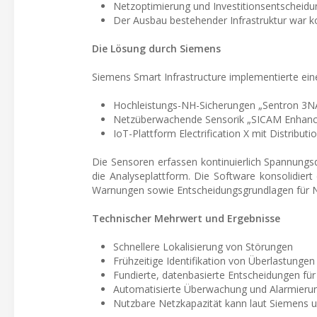
Netzoptimierung und Investitionsentscheidu
Der Ausbau bestehender Infrastruktur war ko
Die Lösung durch Siemens
Siemens Smart Infrastructure implementierte ei
Hochleistungs-NH-Sicherungen „Sentron 3
Netzüberwachende Sensorik „SICAM Enhanc
IoT-Plattform Electrification X mit Distribut
Die Sensoren erfassen kontinuierlich Spannungsq
die Analyseplattform. Die Software konsolidiert
Warnungen sowie Entscheidungsgrundlagen für 
Technischer Mehrwert und Ergebnisse
Schnellere Lokalisierung von Störungen
Frühzeitige Identifikation von Überlastungen
Fundierte, datenbasierte Entscheidungen fü
Automatisierte Überwachung und Alarmierun
Nutzbare Netzkapazität kann laut Siemens u