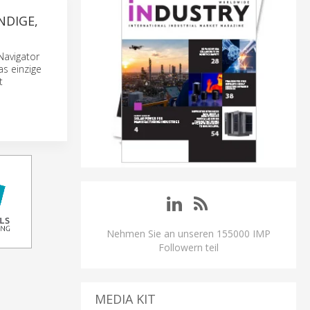
NDIGE,
Navigator
as einzige
t
Nehmen Sie an unseren 155000 IMP
Followern teil
MEDIA KIT