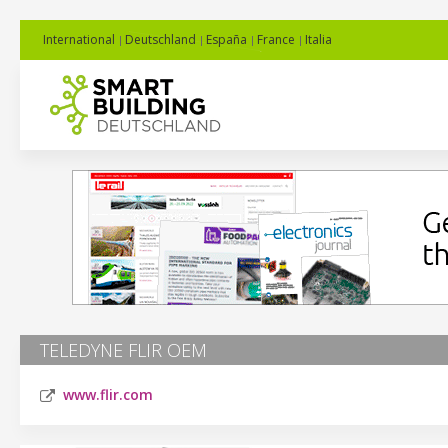
International
Deutschland
España
France
Italia
TELEDYNE FLIR OEM
www.flir.com