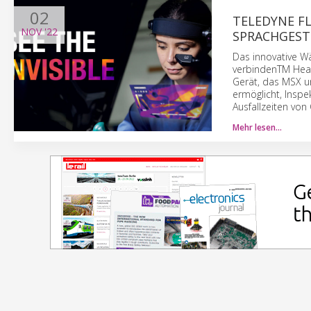
02
TELEDYNE FL
NOV
'22
SPRACHGEST
Das innovative W
verbindenTM Heads
Gerät, das MSX u
ermöglicht, Insp
Ausfallzeiten vo
Mehr lesen…