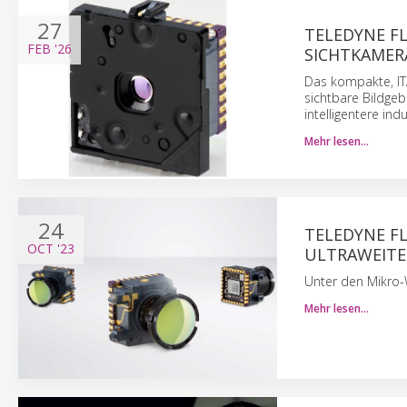
27
TELEDYNE F
FEB
'26
SICHTKAMER
Das kompakte, IT
sichtbare Bildgeb
intelligentere in
Mehr lesen…
24
TELEDYNE F
OCT
'23
ULTRAWEITE
Unter den Mikro-
Mehr lesen…