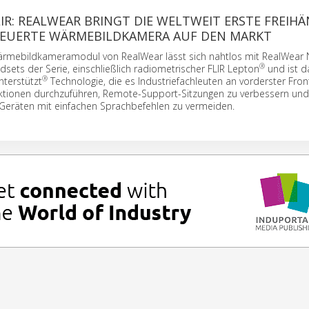
IR: REALWEAR BRINGT DIE WELTWEIT ERSTE FREIHÄ
EUERTE WÄRMEBILDKAMERA AUF DEN MARKT
ärmebildkameramodul von RealWear lässt sich nahtlos mit RealWear 
®
ets der Serie, einschließlich radiometrischer FLIR Lepton
und ist d
®
nterstützt
Technologie, die es Industriefachleuten an vorderster Fron
ektionen durchzuführen, Remote-Support-Sitzungen zu verbessern und
n Geräten mit einfachen Sprachbefehlen zu vermeiden.