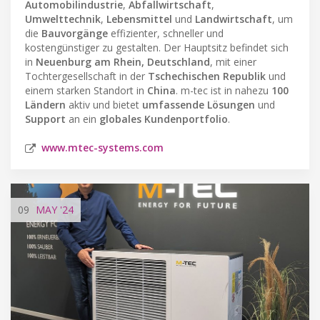
Automobilindustrie
,
Abfallwirtschaft
,
Umwelttechnik
,
Lebensmittel
und
Landwirtschaft
, um
die
Bauvorgänge
effizienter, schneller und
kostengünstiger zu gestalten. Der Hauptsitz befindet sich
in
Neuenburg am Rhein, Deutschland
, mit einer
Tochtergesellschaft in der
Tschechischen Republik
und
einem starken Standort in
China
. m-tec ist in nahezu
100
Ländern
aktiv und bietet
umfassende Lösungen
und
Support
an ein
globales Kundenportfolio
.
www.mtec-systems.com
09
MAY
'24