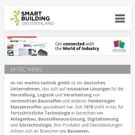
M-TEC NEWS
m-tec mathis technik gmbh
ist ein
deutsches
Unternehmen
, das sich auf
innovative Lösungen
für die
Herstellung
,
Logistik
und
Verarbeitung
von
vormischten Baustoffen
und anderen
feinkörnigen
Massenstoffen
spezialisiert hat. Seit
1978
steht m-tec für
fortschrittliche Technologie
in Bereichen wie
Anlagenbau
,
Baustellenausrüstung
,
Digitalisierung
und
Silotechnologie
. Ihre Produkte und Dienstleistungen
richten sich an Branchen wie
Bauwesen
,