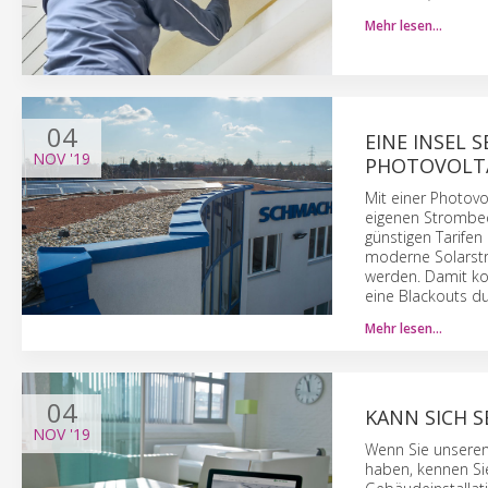
Mehr lesen…
04
EINE INSEL
NOV
'19
PHOTOVOLTA
Mit einer Photo­v
eigenen Strom­be
günstigen Tarifen
moderne Solar­str
werden. Damit ko
eine Black­outs du
Mehr lesen…
04
KANN SICH 
NOV
'19
Wenn Sie unseren 
haben, kennen Sie