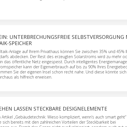
 SEIN: UNTERBRECHUNGSFREIE SELBSTVERSORGUNG 
IK-SPEICHER
oltaik-Anlage auf Ihrem Privat­haus können Sie zwischen 35% und 45% I
darfs abdecken. Der Rest des erzeugten Solar­stroms wird zu mehr o
 in das öffentliche Netz eingespeist. Durch intelligentes Energie­mana
om­speicher kann der Eigen­verbrauch auf bis zu 90% Ihres Energie­be
mmen Sie der eigenen Insel schon recht nahe. Und diese könnte sich 
rchaus als hilfreich erweisen.
SEHEN LASSEN STECKBARE DESIGNELEMENTE
Artikel „Gebäudetechnik: Wieso kompliziert, wenn’s auch smart geht”
 sich bereits mit den zahlreichen Vorteilen der Steckbarkeit bei