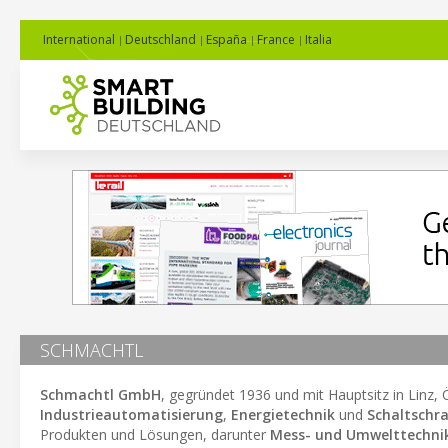
International
Deutschland
España
France
Italia
SCHMACHTL
Schmachtl GmbH
, gegründet 1936 und mit Hauptsitz in Linz, 
Industrieautomatisierung
,
Energietechnik
und
Schaltschr
Produkten und Lösungen, darunter
Mess- und Umwelttechni