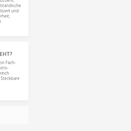
ussieht,
lständische
isiert und
rheit,
.
GEHT?
von Fach­
ktro­
reich
 Steckbare