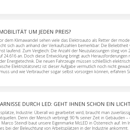
 MOBILITÄT UM JEDEN PREIS?
vor dem Klimawandel sehen viele das Elektroauto als Retter der mod
acht sich auch anhand der Verkaufszahlen bemerkbar: Die Beliebtheit
hst laufend. Zum Vergleich: Die Anzahl der Neuzulassungen stieg von 
f 24.616 an. Doch diese Entwicklung bringt auch Herausforderungen mi
der Energietechnik. Die neuen Fahrzeuge müssen schließlich elektrisch
sche Elektrizitätsnetz ist dieser Aufgabe vermutlich noch nicht gewa
 muss und wie Verbraucher sogar selbst vorsorgen können, erfahren Si
RNISSE DURCH LED: GEHT IHNEN SCHON EIN LICHT
splätze, Industrie: Überall wo gearbeitet wird, braucht man zuverläss
chtquellen. Denn der Mensch verbringt 90 % seiner Zeit in Gebäuden – 
. Marco Steindl baut unsere Eigenmarke McLED in Österreich auf. Im I
f es bei der Beleuchtung von Arbeitsplätzen in der Industrie ankommt.