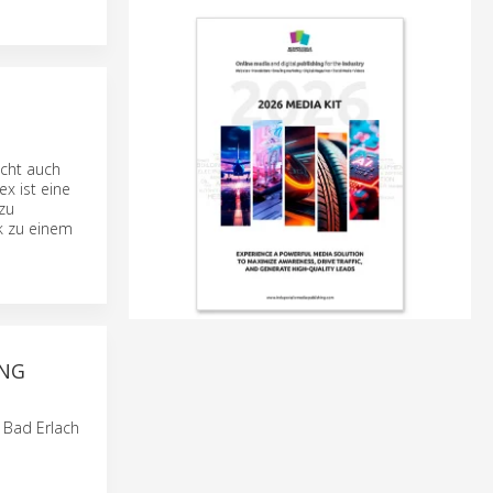
acht auch
lex ist eine
 zu
ik zu einem
UNG
 Bad Erlach