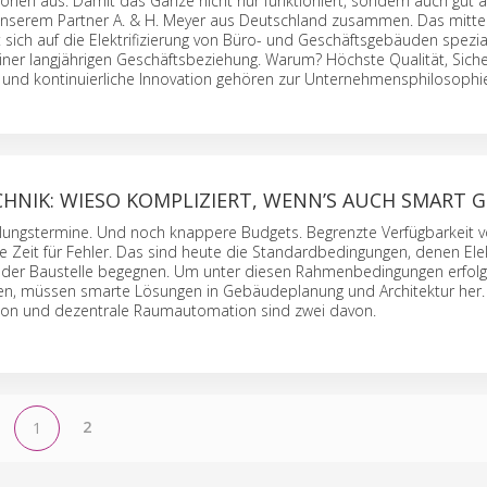
onen aus. Damit das Ganze nicht nur funktioniert, sondern auch gut a
 unserem Partner A. & H. Meyer aus Deutschland zusammen. Das mitte
ich auf die Elektrifizierung von Büro- und Geschäftsgebäuden spezial
einer langjährigen Geschäftsbeziehung. Warum? Höchste Qualität, Siche
nd kontinuierliche Innovation gehören zur Unternehmensphilosophie
HNIK: WIESO KOMPLIZIERT, WENN’S AUCH SMART 
llungs­termine. Und noch knappere Budgets. Begrenzte Verfügbarkeit 
ne Zeit für Fehler. Das sind heute die Standard­bedingungen, denen Ele
f der Baustelle begegnen. Um unter diesen Rahmen­bedingungen erfolg
en, müssen smarte Lösungen in Gebäude­planung und Architektur her.
tion und dezentrale Raum­automation sind zwei davon.
2
1