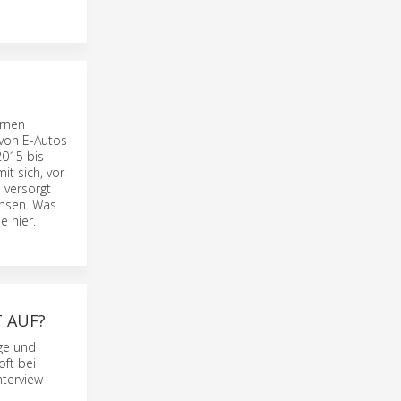
ernen
 von E-Autos
2015 bis
t sich, vor
 versorgt
chsen. Was
e hier.
 AUF?
ige und
oft bei
nterview