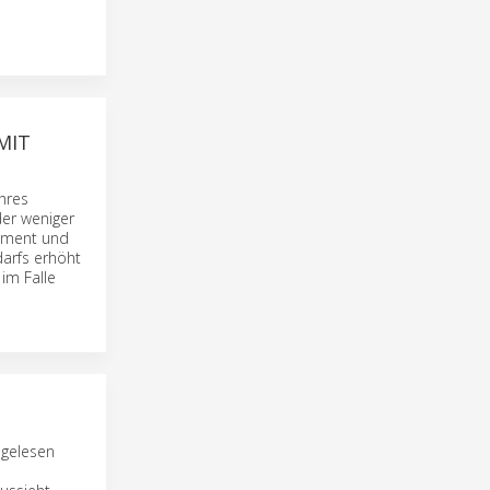
MIT
hres
der weniger
gement und
darfs erhöht
im Falle
 gelesen