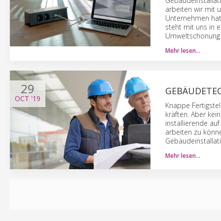
Gebäudeinstallati
arbeiten wir mit
Unternehmen hat s
steht mit uns in 
Umweltschonung u
Mehr lesen…
29
GEBÄUDETEC
OCT
'19
Knappe Fertig­ste
kräften. Aber kei
installierende au
arbeiten zu könn
Gebäude­installa
Mehr lesen…