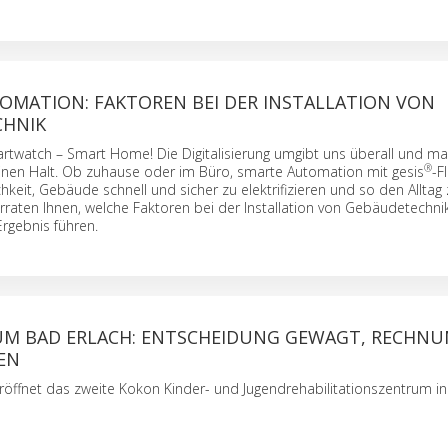
OMATION: FAKTOREN BEI DER INSTALLATION VON
CHNIK
twatch – Smart Home! Die Digitalisierung umgibt uns überall und m
®
nen Halt. Ob zuhause oder im Büro, smarte Automation mit gesis
-F
chkeit, Gebäude schnell und sicher zu elektrifizieren und so den Alltag
verraten Ihnen, welche Faktoren bei der Installation von Gebäudetechn
Ergebnis führen.
M BAD ERLACH: ENTSCHEIDUNG GEWAGT, RECHN
EN
röffnet das zweite Kokon Kinder- und Jugendrehabilitationszentrum in