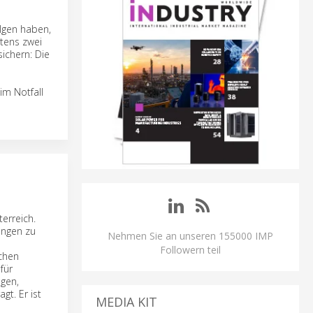
olgen haben,
tens zwei
ichern: Die
im Notfall
erreich.
ungen zu
Nehmen Sie an unseren 155000 IMP
Followern teil
schen
für
agen,
t. Er ist
MEDIA KIT