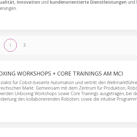
ualität
,
Innovation
und
kundenorientierte Dienstleistungen
und 
derungen.
2
1
XING WORKSHOPS + CORE TRAININGS AM MCI
zialist für Cobot-basierte Automation und vertritt den Weltmarktführe
eichischen Markt. Gemeinsam mit dem Zentrum für Produktion, Robo
werden Unboxing Workshops sowie Core Trainings ausgetragen, bei 
edienung des kollaborierenden Roboters sowie die intuitive Program