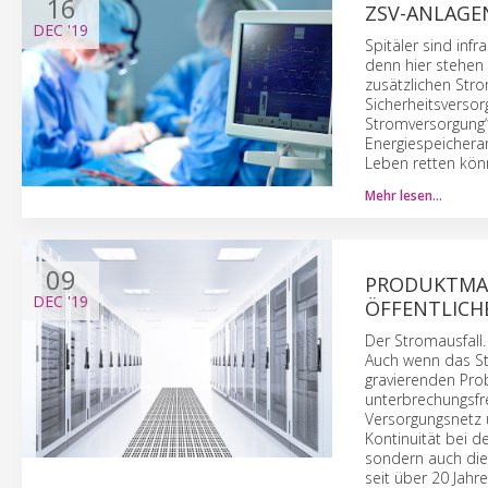
16
ZSV-ANLAGEN
DEC
'19
Spitäler sind inf
denn hier stehen
zusätzlichen Stro
Sicherheitsversor
Stromversorgung“,
Energiespeicheran
Leben retten kön
Mehr lesen…
09
PRODUKTMAN
DEC
'19
ÖFFENTLICH
Der Stromausfall.
Auch wenn das Str
gravierenden Pro
unterbrechungsfre
Versorgungsnetz 
Kontinuität bei d
sondern auch die 
seit über 20 Jah