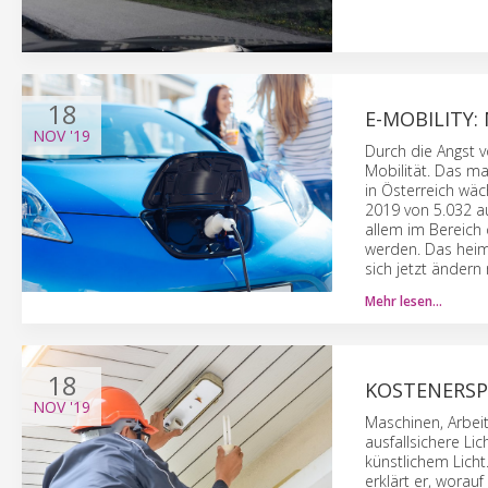
18
E-MOBILITY:
NOV
'19
Durch die Angst 
Mobilität. Das m
in Österreich wäc
2019 von 5.032 au
allem im Bereich 
werden. Das heimi
sich jetzt ändern
Mehr lesen…
18
KOSTENERSPA
NOV
'19
Maschinen, Arbeit
ausfallsichere Li
künstlichem Licht
erklärt er, worau