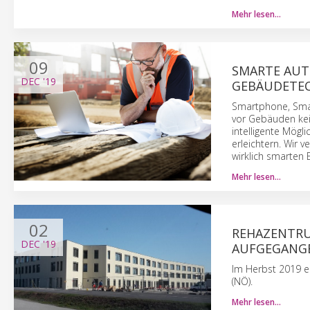
Mehr lesen…
09
SMARTE AUT
DEC
'19
GEBÄUDETE
Smartphone, Smar
vor Gebäuden kei
intelligente Mögli
erleichtern. Wir 
wirklich smarten 
Mehr lesen…
02
REHAZENTRU
DEC
'19
AUFGEGANG
Im Herbst 2019 e
(NÖ).
Mehr lesen…