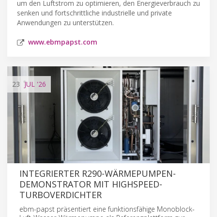
um den Luftstrom zu optimieren, den Energieverbrauch zu
senken und fortschrittliche industrielle und private
Anwendungen zu unterstützen.
www.ebmpapst.com
23
JUL
'26
INTEGRIERTER R290-WÄRMEPUMPEN-
DEMONSTRATOR MIT HIGHSPEED-
TURBOVERDICHTER
ebm-papst präsentiert eine funktionsfähige Monoblock-