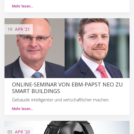
Mehr lesen…
19
APR
'21
ONLINE-SEMINAR VON EBM-PAPST NEO ZU
SMART BUILDINGS
Gebäude intelligenter und wirtschaftlicher machen.
Mehr lesen…
05
APR
'20