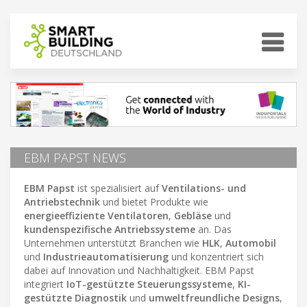
EBM PAPST NEWS
EBM Papst
ist spezialisiert auf
Ventilations- und
Antriebstechnik
und bietet Produkte wie
energieeffiziente Ventilatoren
,
Gebläse
und
kundenspezifische Antriebssysteme
an. Das
Unternehmen unterstützt Branchen wie
HLK
,
Automobil
und
Industrieautomatisierung
und konzentriert sich
dabei auf Innovation und Nachhaltigkeit. EBM Papst
integriert
IoT-gestützte Steuerungssysteme
,
KI-
gestützte Diagnostik
und
umweltfreundliche Designs
,