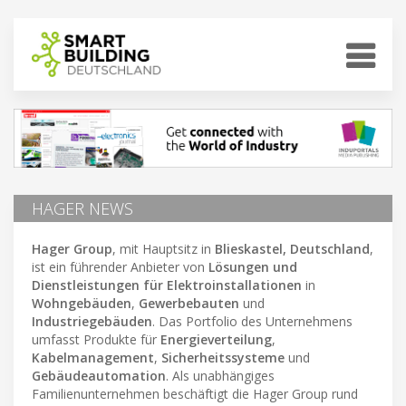
HAGER NEWS
Hager Group
, mit Hauptsitz in
Blieskastel, Deutschland
,
ist ein führender Anbieter von
Lösungen und
Dienstleistungen für Elektroinstallationen
in
Wohngebäuden
,
Gewerbebauten
und
Industriegebäuden
. Das Portfolio des Unternehmens
umfasst Produkte für
Energieverteilung
,
Kabelmanagement
,
Sicherheitssysteme
und
Gebäudeautomation
. Als unabhängiges
Familienunternehmen beschäftigt die Hager Group rund