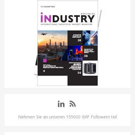
Nehmen Sie an unseren 155000 IMP Followern teil