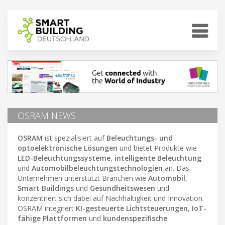
OSRAM NEWS
OSRAM
ist spezialisiert auf
Beleuchtungs- und
optoelektronische Lösungen
und bietet Produkte wie
LED-Beleuchtungssysteme
,
intelligente Beleuchtung
und
Automobilbeleuchtungstechnologien
an. Das
Unternehmen unterstützt Branchen wie
Automobil
,
Smart Buildings
und
Gesundheitswesen
und
konzentriert sich dabei auf Nachhaltigkeit und Innovation.
OSRAM integriert
KI-gesteuerte Lichtsteuerungen
,
IoT-
fähige Plattformen
und
kundenspezifische