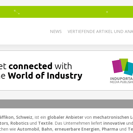
NEWS
VERTIEFENDE ARTIKEL UND AN
äffikon, Schweiz
, ist ein
globaler Anbieter
von
mechatronischen 
tors
,
Robotics
und
Textile
. Das Unternehmen liefert
innovative
un
nchen wie
Automobil
,
Bahn
,
erneuerbare Energien
,
Pharma
und
Te