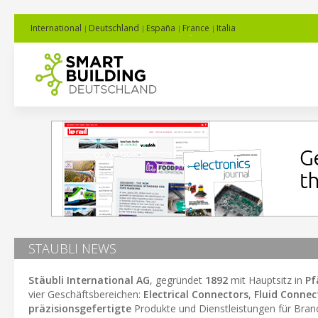
International
Deutschland
España
France
Italia
STAUBLI NEWS
Stäubli International AG
, gegründet
1892
mit Hauptsitz in
Pf
vier Geschäftsbereichen:
Electrical Connectors
,
Fluid Connec
präzisionsgefertigte
Produkte und Dienstleistungen für Bra