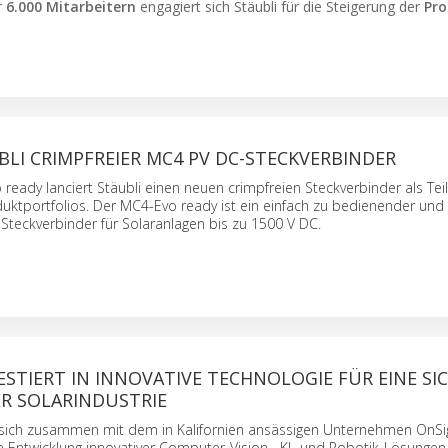
r
6.000 Mitarbeitern
engagiert sich Stäubli für die Steigerung der
Pro
LI CRIMPFREIER MC4 PV DC-STECKVERBINDER
eady lanciert Stäubli einen neuen crimpfreien Steckverbinder als Teil
uktportfolios. Der MC4-Evo ready ist ein einfach zu bedienender und 
Steckverbinder für Solaranlagen bis zu 1500 V DC.
ESTIERT IN INNOVATIVE TECHNOLOGIE FÜR EINE SI
R SOLARINDUSTRIE
t sich zusammen mit dem in Kalifornien ansässigen Unternehmen OnSi
e Entwicklung innovativer Computer-Vision-, KI- und Robotik-Lösungen