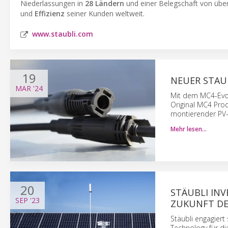
Niederlassungen in
28 Ländern
und einer Belegschaft von übe
und
Effizienz
seiner Kunden weltweit.
www.staubli.com
19
NEUER STAUB
MAR
'24
Mit dem MC4-Evo r
Original MC4 Prod
montierender PV-
Mehr lesen…
20
STÄUBLI INV
SEP
'23
ZUKUNFT DE
Stäubli engagier
Technology für di