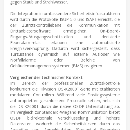
gegen Staub und Strahlwasser.
Die Integration in umfassendere Sicherheitsinfrastrukturen
wird durch die Protokolle ISUP 5.0 und ISAPI erreicht, die
der Zutrittskontrollebene die Kommunikation mit
Drittanbietersoftware ermöglichen. On-Board-
Eingangs-/Ausgangsschnittstellen und dedizierte
Feueralarmrelais erlauben eine automatisierte
Ereignisverknüpfung. Dadurch wird sichergestellt, dass
Türzustände dynamisch auf externe Auslöser wie
Notfallalarme oder Befehle von
Gebäudemanagementsystemen (BMS) reagieren.
Vergleichender technischer Kontext
Im Bereich der professionellen Zutrittskontrolle
konkurriert die Hikvision DS-K2600T-Serie mit etablierten
modularen Controllern. Während viele Einstiegssysteme
auf proprietäre geschlossene Protokolle setzen, hebt sich
die DS-K2600T durch die native OSDP-Unterstützung ab.
Im Vergleich zur Standard-Wiegand-Kommunikation bietet
OSDP bidirektionale Verschlüsselung und höhere
Datenraten, wodurch die Sicherheitslücken durch das
Abgreifen von Anmeldedaten (Credential Skimming)