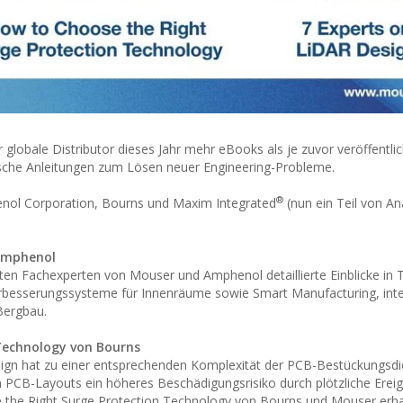
 globale Distributor dieses Jahr mehr eBooks als je zuvor veröffentli
ische Anleitungen zum Lösen neuer Engineering-Probleme.
®
nol Corporation, Bourns und Maxim Integrated
(nun ein Teil von An
 Amphenol
bieten Fachexperten von Mouser und Amphenol detaillierte Einblicke i
erbesserungssysteme für Innenräume sowie Smart Manufacturing, inte
Bergbau.
 Technology von Bourns
sign hat zu einer entsprechenden Komplexität der PCB-Bestückungsdi
PCB-Layouts ein höheres Beschädigungsrisiko durch plötzliche Ereig
 the Right Surge Protection Technology von Bourns und Mouser erha