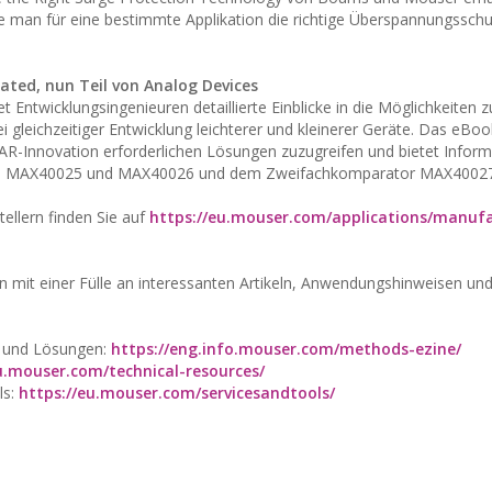
ie man für eine bestimmte Applikation die richtige Überspannungsschu
ated, nun Teil von Analog Devices
ntwicklungsingenieuren detaillierte Einblicke in die Möglichkeiten zu
 gleichzeitiger Entwicklung leichterer und kleinerer Geräte. Das eBoo
LiDAR-Innovation erforderlichen Lösungen zuzugreifen und bietet Infor
ren MAX40025 und MAX40026 und dem Zweifachkomparator MAX40027
llern finden Sie auf
https://eu.mouser.com/applications/manufa
 mit einer Fülle an interessanten Artikeln, Anwendungshinweisen und
e und Lösungen:
https://eng.info.mouser.com/methods-ezine/
u.mouser.com/technical-resources/
ls:
https://eu.mouser.com/servicesandtools/