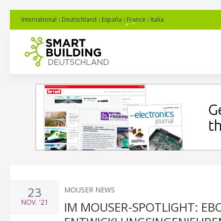
International
Deutschland
España
France
Italia
23
MOUSER NEWS
NOV.
'21
IM MOUSER-SPOTLIGHT: EBO