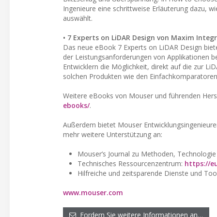
Ingenieure eine schrittweise Erläuterung dazu, w
auswählt.
• 7 Experts on LiDAR Design von Maxim Integr
Das neue eBook 7 Experts on LiDAR Design bietet E
der Leistungsanforderungen von Applikationen bei
Entwicklern die Möglichkeit, direkt auf die zur 
solchen Produkten wie den Einfachkomparato
Weitere eBooks von Mouser und führenden Herste
ebooks/
.
Außerdem bietet Mouser Entwicklungsingenieuren
mehr weitere Unterstützung an:
Mouser’s Journal zu Methoden, Technologi
Technisches Ressourcenzentrum:
https://e
Hilfreiche und zeitsparende Dienste und Too
www.mouser.com
Fordern Sie weitere Informationen an…