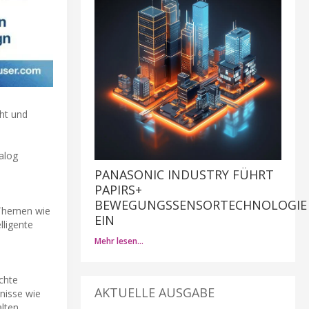
cht und
alog
PANASONIC INDUSTRY FÜHRT
PAPIRS+
BEWEGUNGSSENSORTECHNOLOGIE
n Themen wie
EIN
lligente
Mehr lesen…
chte
AKTUELLE AUSGABE
nisse wie
lten