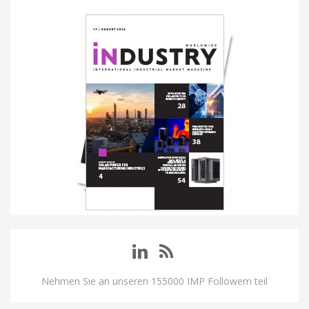
Nehmen Sie an unseren 155000 IMP Followern teil