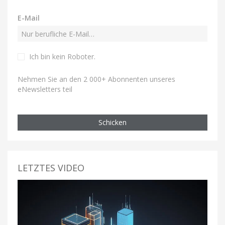
E-Mail
Ich bin kein Roboter
.
Nehmen Sie an den 2 000+ Abonnenten unseres
eNewsletters teil
Schicken
LETZTES VIDEO