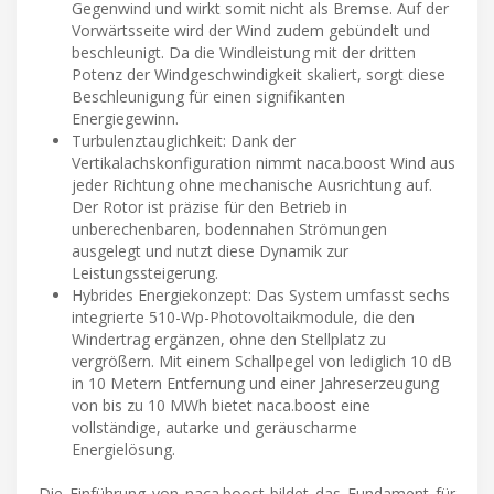
Gegenwind und wirkt somit nicht als Bremse. Auf der
Vorwärtsseite wird der Wind zudem gebündelt und
beschleunigt. Da die Windleistung mit der dritten
Potenz der Windgeschwindigkeit skaliert, sorgt diese
Beschleunigung für einen signifikanten
Energiegewinn.
Turbulenztauglichkeit: Dank der
Vertikalachskonfiguration nimmt naca.boost Wind aus
jeder Richtung ohne mechanische Ausrichtung auf.
Der Rotor ist präzise für den Betrieb in
unberechenbaren, bodennahen Strömungen
ausgelegt und nutzt diese Dynamik zur
Leistungssteigerung.
Hybrides Energiekonzept: Das System umfasst sechs
integrierte 510-Wp-Photovoltaikmodule, die den
Windertrag ergänzen, ohne den Stellplatz zu
vergrößern. Mit einem Schallpegel von lediglich 10 dB
in 10 Metern Entfernung und einer Jahreserzeugung
von bis zu 10 MWh bietet naca.boost eine
vollständige, autarke und geräuscharme
Energielösung.
Die Einführung von naca.boost bildet das Fundament für