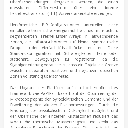
Oberflächenladungen freigesetzt werden, die einen
messbaren Differenzstrom über eine interne
Feldeffekttransistor-(FET)-Vorverstärkerstufe erzeugen.
Herkömmliche PIR-Konfigurationen unterteilen diese
einfallende thermische Energie mithilfe eines mehrfachen,
segmentierten Fresnel-Linsen-Arrays in abwechselnde
Zonen, die Infrarot-Photonen auf kleine, symmetrische
Doppel- oder Vierfach-Kristallblöcke umleiten. Diese
Standardkonfiguration hat Schwierigkeiten, feine oder
stationäre Bewegungen zu registrieren, da die
Signalgenerierung voraussetzt, dass ein Objekt die Grenze
zwischen separaten positiven und negativen optischen
Zonen vollständig überschreitet.
Das Upgrade der Plattform auf ein hochempfindliches
Framework wie PaPIRs+ basiert auf der Optimierung der
Mikrotopographie der pyroelektrischen Elemente und der
Erweiterung der aktiven Pixelabmessungen. Durch die
Erhöhung der physikalischen Dickengleichmäßigkeit und
der Oberfläche der einzelnen Kristallzonen reduziert das
Modul die thermische Massenträgheit und senkt das
äquivalente Rauschmaß des Sensors. Dies ermöglicht es