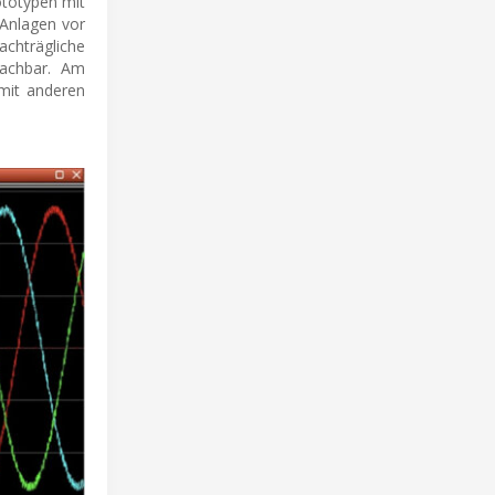
ototypen mit
 Anlagen vor
achträgliche
machbar. Am
 mit anderen