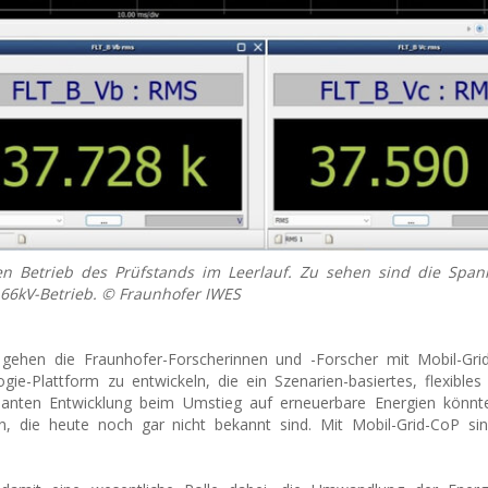
en Betrieb des Prüfstands im Leerlauf. Zu sehen sind die Spa
 66kV-Betrieb. © Fraunhofer IWES
gehen die Fraunhofer-Forscherinnen und -Forscher mit Mobil-Gri
logie-Plattform zu entwickeln, die ein Szenarien-basiertes, flexible
rasanten Entwicklung beim Umstieg auf erneuerbare Energien könnt
en, die heute noch gar nicht bekannt sind. Mit Mobil-Grid-CoP si