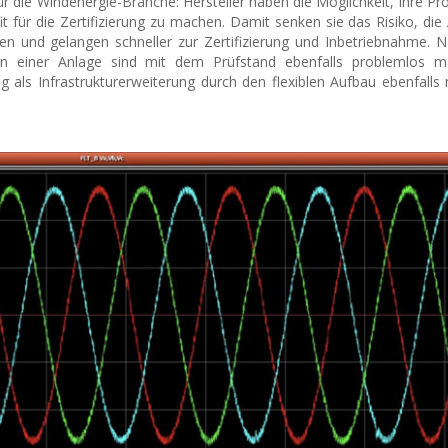
für die Windenergie-Branche: Hersteller haben die Möglichkeit, ihre Pr
fit für die Zertifizierung zu machen. Damit senken sie das Risiko, die
 und gelangen schneller zur Zertifizierung und Inbetriebnahme. N
 einer Anlage sind mit dem Prüfstand ebenfalls problemlos 
 als Infrastrukturerweiterung durch den flexiblen Aufbau ebenfalls