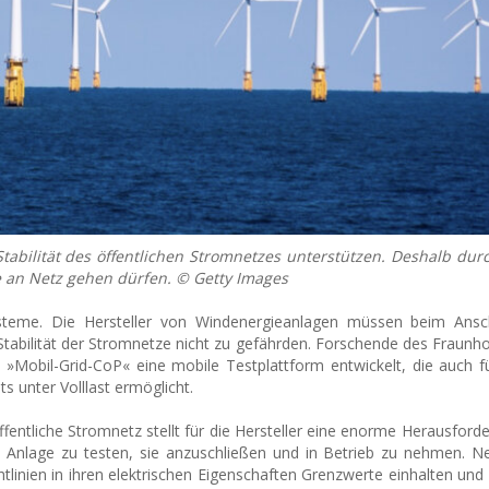
abilität des öffentlichen Stromnetzes unterstützen. Deshalb durc
ie an Netz gehen dürfen. © Getty Images
steme. Die Hersteller von Windenergieanlagen müssen beim Ansc
Stabilität der Stromnetze nicht zu gefährden. Forschende des Fraunhof
Mobil-Grid-CoP« eine mobile Testplattform entwickelt, die auch f
s unter Volllast ermöglicht.
entliche Stromnetz stellt für die Hersteller eine enorme Herausforde
en Anlage zu testen, sie anzuschließen und in Betrieb zu nehmen. 
tlinien in ihren elektrischen Eigenschaften Grenzwerte einhalten un