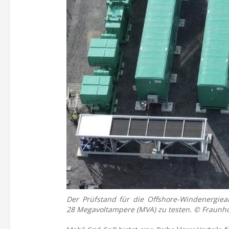
Der Prüfstand für die Offshore-Windenergiea
28 Megavoltampere (MVA) zu testen. © Fraunh