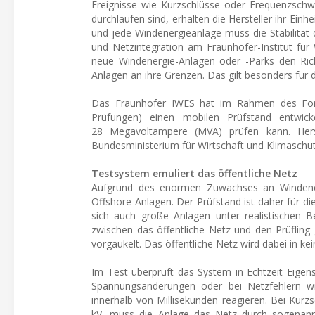
Ereignisse wie Kurzschlüsse oder Frequenzschw
durchlaufen sind, erhalten die Hersteller ihr Ei
und jede Windenergieanlage muss die Stabilität 
und Netzintegration am Fraunhofer-Institut fü
neue Windenergie-Anlagen oder -Parks den Ric
Anlagen an ihre Grenzen. Das gilt besonders fü
Das Fraunhofer IWES hat im Rahmen des Forsc
Prüfungen) einen mobilen Prüfstand entwic
28 Megavoltampere (MVA) prüfen kann. Herstel
Bundesministerium für Wirtschaft und Klimaschut
Testsystem emuliert das öffentliche Netz
Aufgrund des enormen Zuwachses an Windener
Offshore-Anlagen. Der Prüfstand ist daher für d
sich auch große Anlagen unter realistischen B
zwischen das öffentliche Netz und den Prüfling
vorgaukelt. Das öffentliche Netz wird dabei in kei
Im Test überprüft das System in Echtzeit Eigen
Spannungsänderungen oder bei Netzfehlern wi
innerhalb von Millisekunden reagieren. Bei Kurz
kV, muss die Anlage das Netz durch sogenannte