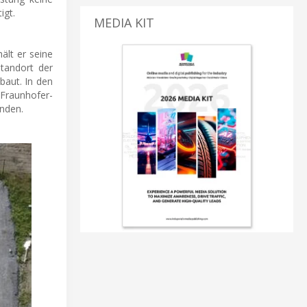
igt.
MEDIA KIT
ält er seine
Standort der
baut. In den
Fraunhofer-
nden.