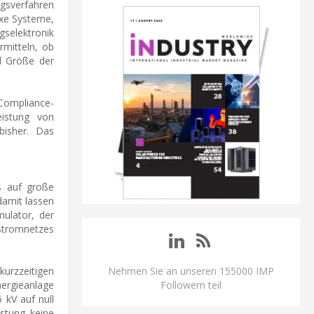
ngsverfahren
exe Systeme,
gselektronik
rmitteln, ob
d Größe der
Compliance-
eistung von
bisher. Das
s auf große
damit lassen
mulator, der
 Stromnetzes
kurzzeitigen
Nehmen Sie an unseren 155000 IMP
ergieanlage
Followern teil
 kV auf null
stung keine