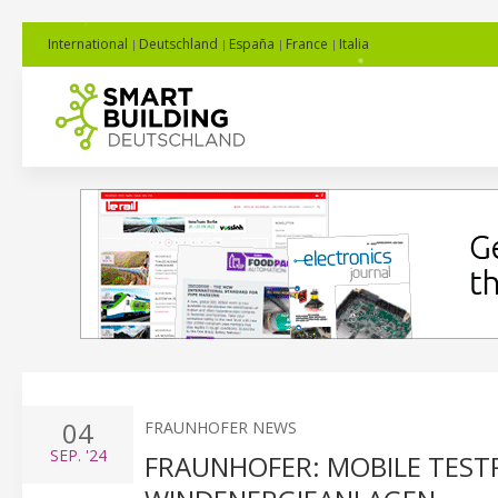
International
Deutschland
España
France
Italia
04
FRAUNHOFER NEWS
SEP.
'24
FRAUNHOFER: MOBILE TEST