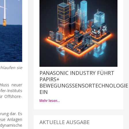
hlaufen sie
PANASONIC INDUSTRY FÜHRT
PAPIRS+
BEWEGUNGSSENSORTECHNOLOGIE
hluss neuer
er-Instituts
EIN
ür Offshore-
Mehr lesen…
rung dar. Es
Neue Anlagen
AKTUELLE AUSGABE
d dynamische