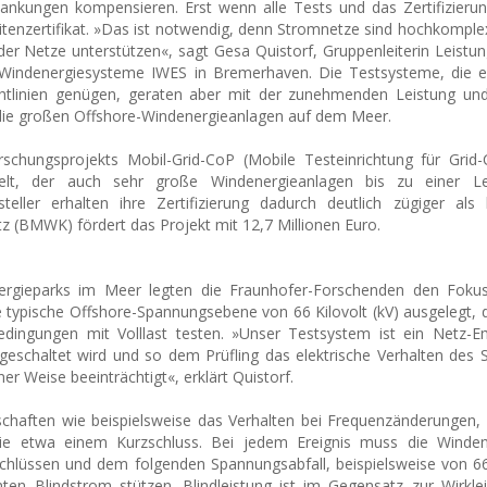
ankungen kompensieren. Erst wenn alle Tests und das Zertifizieru
nheitenzertifikat. »Das ist notwendig, denn Stromnetze sind hochkompl
der Netze unterstützen«, sagt Gesa Quistorf, Gruppenleiterin Leistun
r Windenergiesysteme IWES in Bremerhaven. Die Testsysteme, die e
htlinien genügen, geraten aber mit der zunehmenden Leistung un
r die großen Offshore-Windenergieanlagen auf dem Meer.
hungsprojekts Mobil-Grid-CoP (Mobile Testeinrichtung für Grid-
kelt, der auch sehr große Windenergieanlagen bis zu einer L
ler erhalten ihre Zertifizierung dadurch deutlich zügiger als 
z (BMWK) fördert das Projekt mit 12,7 Millionen Euro.
gieparks im Meer legten die Fraunhofer-Forschenden den Foku
ie typische Offshore-Spannungsebene von 66 Kilovolt (kV) ausgelegt, 
edingungen mit Volllast testen. »Unser Testsystem ist ein Netz-E
 geschaltet wird und so dem Prüfling das elektrische Verhalten des
ner Weise beeinträchtigt«, erklärt Quistorf.
schaften wie beispielsweise das Verhalten bei Frequenzänderungen, 
e etwa einem Kurzschluss. Bei jedem Ereignis muss die Winden
schlüssen und dem folgenden Spannungsabfall, beispielsweise von 66
n Blindstrom stützen. Blindleistung ist im Gegensatz zur Wirklei