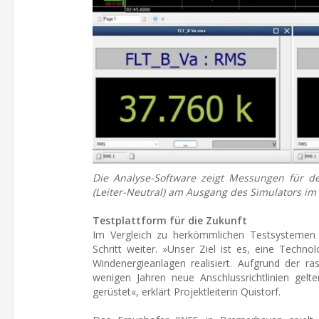
Die Analyse-Software zeigt Messungen für d
(Leiter-Neutral) am Ausgang des Simulators im
Testplattform für die Zukunft
Im Vergleich zu herkömmlichen Testsystemen 
Schritt weiter. »Unser Ziel ist es, eine Techno
Windenergieanlagen realisiert. Aufgrund der 
wenigen Jahren neue Anschlussrichtlinien gelt
gerüstet«, erklärt Projektleiterin Quistorf.