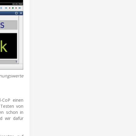
nnungswerte
d-CoP einen
s Testen von
en schon in
nd wir dafür